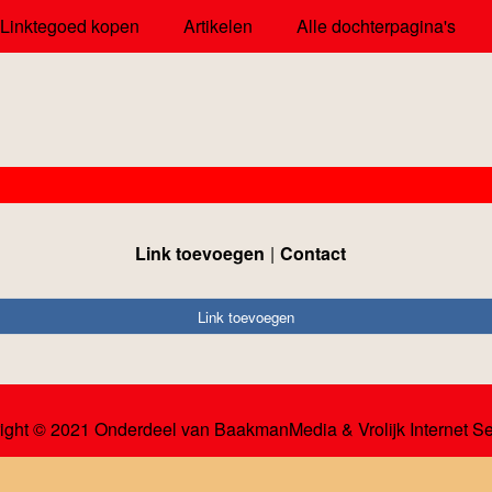
Linktegoed kopen
Artikelen
Alle dochterpagina's
Link toevoegen
Contact
Link toevoegen
ight © 2021 Onderdeel van
BaakmanMedia
&
Vrolijk Internet S